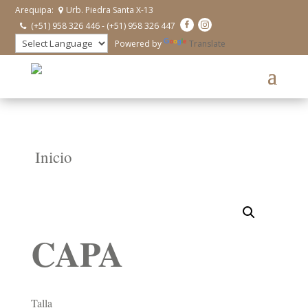
Arequipa:
Urb. Piedra Santa X-13
(+51) 958 326 446 - (+51) 958 326 447
Powered by
Translate
Inicio
CAPA
Talla