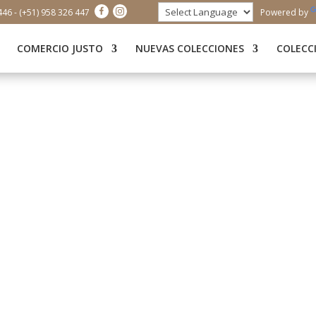
446 - (+51) 958 326 447
Powered by
COMERCIO JUSTO
NUEVAS COLECCIONES
COLECC
“No queremos más niños trabajando, sino estudiando.“