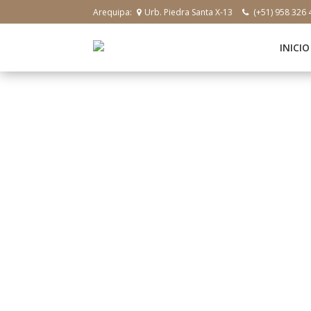
Arequipa:
Urb. Piedra Santa X-13
(+51) 958 326 
INICIO