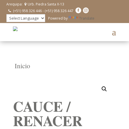
Arequipa:
Urb. Piedra Santa X-13
(+51) 958 326 446 - (+51) 958 326 447
Powered by
Translate
Inicio
CAUCE /
RENACER