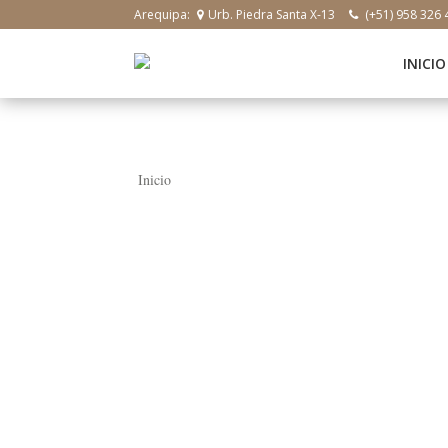
Arequipa:
Urb. Piedra Santa X-13
(+51) 958 326 
INICIO
Inicio