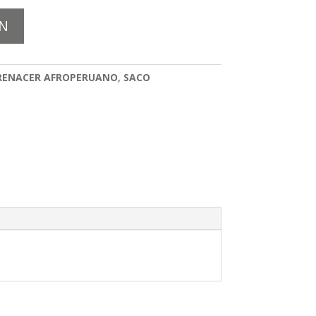
N
RENACER AFROPERUANO
,
SACO