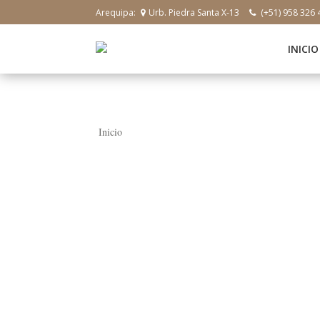
Arequipa:
Urb. Piedra Santa X-13
(+51) 958 326 
INICIO
Inicio