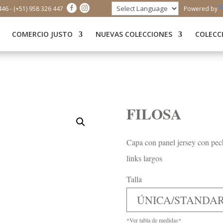
446 - (+51) 958 326 447
Powered by
COMERCIO JUSTO
NUEVAS COLECCIONES
COLECC
FILOSA
Capa con panel jersey con pech
links largos
Talla
ÚNICA/STANDA
*Ver tabla de medidas*