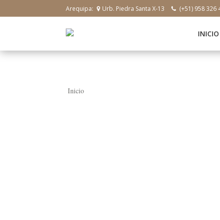
Arequipa:
Urb. Piedra Santa X-13
(+51) 958 326 
INICIO
Inicio