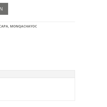
N
CAPA
,
MONQACHAYOC