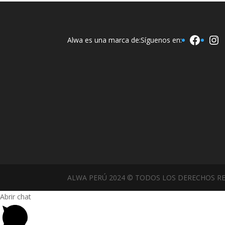
Faceb
In
Alwa es una marca de:
Síguenos en:
ALWA PERÚ 2024 © TODOS LOS DERECHOS R
Abrir chat