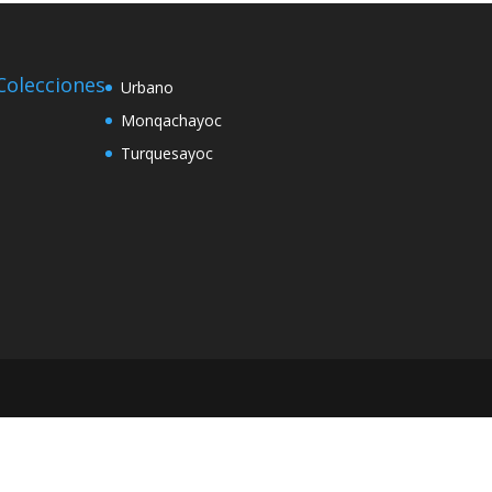
Colecciones
Urbano
Monqachayoc
Turquesayoc